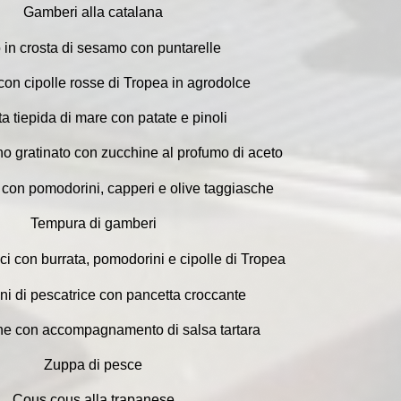
Gamberi alla catalana
 in crosta di sesamo con puntarelle
on cipolle rosse di Tropea in agrodolce
ta tiepida di mare con patate e pinoli
o gratinato con zucchine al profumo di aceto
ta con pomodorini, capperi e olive taggiasche
Tempura di gamberi
lici con burrata, pomodorini e cipolle di Tropea
i di pescatrice con pancetta croccante
ne con accompagnamento di salsa tartara
Zuppa di pesce
Cous cous alla trapanese