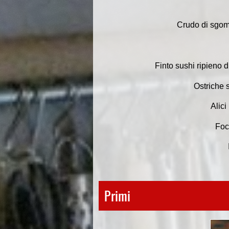
Crudo di sgomb
Finto sushi ripieno 
Ostriche 
Alici
Foc
Primi