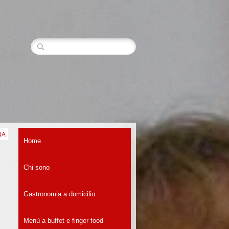
NA
Home
Chi sono
Gastronomia a domicilio
Menù a buffet e finger food