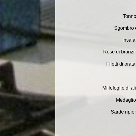
Tonno
Sgombro c
Insala
Rose di branzin
Filetti di ora
Millefoglie di a
Medaglion
Sarde ripie