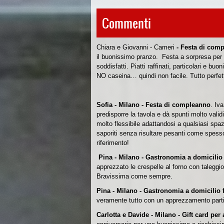
Commenti
Chiara e Giovanni - Cameri
- Festa di com
il buonissimo pranzo.
Festa a sorpresa per 
soddisfatti.
Piatti raffinati, particolari e b
NO caseina… quindi non facile. T
utto perfet
Sofia - Milano - Festa di compleanno
.
Iva
predisporre la tavola e dà spunti molto valid
molto flessibile adattandosi a qualsiasi spa
saporiti senza risultare pesanti come spesso
riferimento!
Pina - Milano - Gastronomia a domicilio f
apprezzato le crespelle al forno con taleggio
Bravissima come sempre.
Pina - Milano - Gastronomia a domicilio fe
veramente tutto con un apprezzamento partico
Carlotta e Davide - Milano - Gift card pe