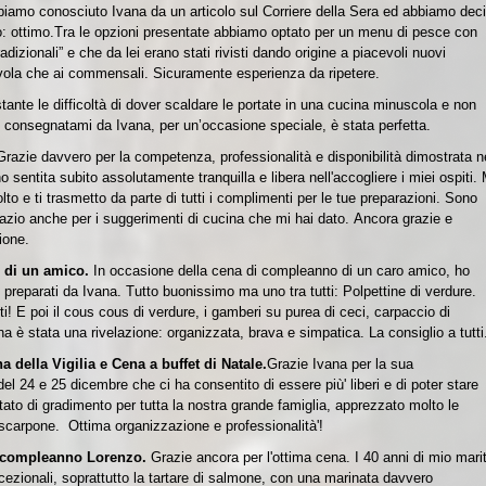
iamo conosciuto Ivana da un articolo sul Corriere della Sera ed abbiamo dec
: ottimo.
Tra le opzioni presentate abbiamo optato per un menu di pesce con
izionali” e che da lei erano stati rivisti dando origine a piacevoli nuovi
tavola che ai commensali.
Sicuramente esperienza da ripetere.
ante le difficoltà di dover scaldare le portate in una cucina minuscola e non
, consegnatami da Ivana, per un’occasione speciale, è stata perfetta.
Grazie davvero per la competenza, professionalità e disponibilità dimostrata n
entita subito assolutamente tranquilla e libera nell'accogliere i miei ospiti. 
lto e ti trasmetto da parte di tutti i complimenti per le tue preparazioni. Sono
grazio anche per i suggerimenti di cucina che mi hai dato. Ancora grazie e
ione.
o di un amico.
In occasione della cena di compleanno di un caro amico, ho
tti preparati da Ivana. Tutto buonissimo ma uno tra tutti: Polpettine di verdure.
ti!
E poi il cous cous di verdure, i gamberi su purea di ceci, carpaccio di
na è stata una rivelazione: organizzata, brava e simpatica. La consiglio a tutti
a della Vigilia e Cena a buffet di Natale.
Grazie Ivana per la sua
 del 24 e 25 dicembre che ci ha consentito di essere più' liberi e di poter stare
 e' stato di gradimento per tutta la nostra grande famiglia, apprezzato molto le
ascarpone. Ottima organizzazione e professionalità'!
i compleanno Lorenzo.
Grazie ancora per l'ottima cena. I 40 anni di mio mari
ccezionali, soprattutto la tartare di salmone, con una marinata davvero