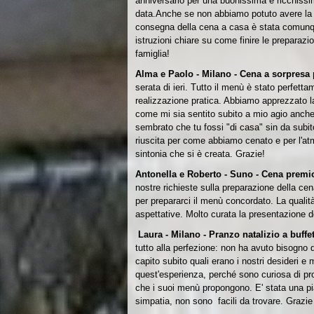
anniversario per una buonissima e ricchissim
data.Anche se non abbiamo potuto avere la po
consegna della cena a casa è stata comunque v
istruzioni chiare su come finire le preparaz
famiglia!
Alma e Paolo - Milano - Cena a sorpresa 
serata di ieri.
Tutto il menù è stato perfettam
realizzazione pratica. Abbiamo apprezzato la c
come mi sia sentito subito a mio agio anche
sembrato che tu fossi "di casa" sin da subit
riuscita per come abbiamo cenato e per l'at
sintonia che si è creata.
Grazie!
Antonella e Roberto - Suno - Cena premio
nostre richieste sulla preparazione della cen
per prepararci il menù concordato. La qualità d
aspettative. Molto curata la presentazione dei
Laura - Milano - Pranzo natalizio a buffe
tutto alla perfezione: non ha avuto bisogno 
capito subito quali erano i nostri desideri e
quest'esperienza, perché
sono curiosa di pro
che i suoi menù propongono. E' stata una pia
simpatia, non sono facili da trovare. Grazi