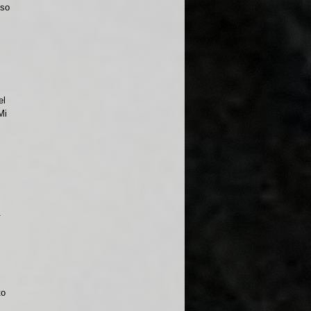
iso
el
Mi
.
to