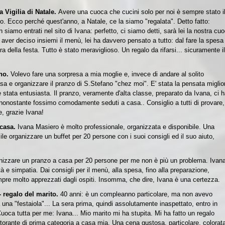
 Vigilia di Natale.
Avere una cuoca che cucini solo per noi è sempre stato i
o. Ecco perché quest'anno, a Natale, ce la siamo "regalata". Detto fatto:
 siamo entrati nel sito di Ivana: perfetto, ci siamo detti, sarà lei la nostra cu
o aver deciso insiemi il menù, lei ha davvero pensato a tutto: dal fare la spesa 
ra della festa. Tutto è stato meraviglioso. Un regalo da rifarsi... sicuramente il
ano.
Volevo fare una sorpresa a mia moglie e, invece di andare al solito
sa e organizzare il pranzo di S.Stefano "chez moi".
E' stata la pensata miglio
 stata entusiasta. Il pranzo, veramente d'alta classe, preparato da Ivana, ci 
ile, nonostante fossimo comodamente seduti a casa..
Consiglio a tutti di provare,
e, grazie Ivana!
 casa.
Ivana Masiero è molto professionale, organizzata e disponibile. Una
ile organizzare un buffet per 20 persone con i suoi consigli ed il suo aiuto,
nizzare un pranzo a casa per 20 persone per me non è più un problema. Ivan
à e simpatia. Dai consigli per il menù, alla spesa, fino alla preparazione,
empre molto apprezzati dagli ospiti. Insomma, che dire, Ivana è una certezza.
- regalo del marito.
40 anni: è un compleanno particolare, ma non avevo
 una "festaiola"...
La sera prima, quindi assolutamente inaspettato, entro in
Cuoca tutta per me: Ivana...
Mio marito mi ha stupita. Mi ha fatto un regalo
storante di prima categoria a casa mia. Una cena gustosa, particolare, colorat