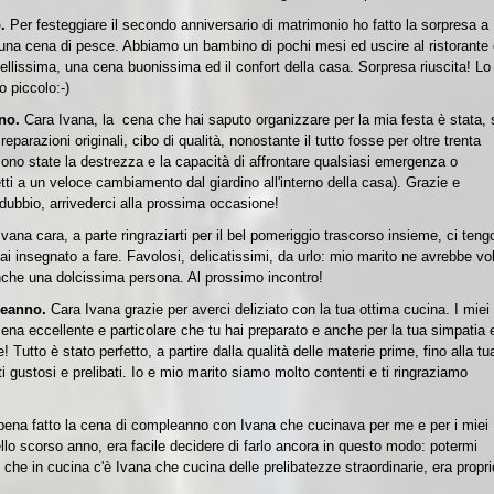
o.
Per festeggiare il secondo anniversario di matrimonio ho fatto la sorpresa a
 una cena di pesce. Abbiamo un bambino di pochi mesi ed uscire al ristorante
bellissima, una cena buonissima ed il confort della casa. Sorpresa riuscita! Lo
o piccolo:-)
nno.
Cara Ivana, la cena che hai saputo organizzare per la mia festa è stata, 
parazioni originali, cibo di qualità, nonostante il tutto fosse per oltre trenta
sono state la destrezza e la capacità di affrontare qualsiasi emergenza o
tti a un veloce cambiamento dal giardino all'interno della casa). Grazie e
 dubbio, arrivederci alla prossima occasione!
Ivana cara, a parte ringraziarti per il bel pomeriggio trascorso insieme, ci teng
ai insegnato a fare. Favolosi, delicatissimi, da urlo: mio marito ne avrebbe vol
anche una dolcissima persona. Al prossimo incontro!
pleanno.
Cara Ivana grazie per averci deliziato con la tua ottima cucina. I miei
ena eccellente e particolare che tu hai preparato e anche per la tua simpatia 
! Tutto è stato perfetto, a partire dalla qualità delle materie prime, fino alla tu
ti gustosi e prelibati. Io e mio marito siamo molto contenti e ti ringraziamo
ena fatto la cena di compleanno con Ivana che cucinava per me e per i miei
ello scorso anno, era facile decidere di farlo ancora in questo modo: potermi
che in cucina c'è Ivana che cucina delle prelibatezze straordinarie, era propri