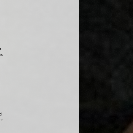
o
ie
di
er