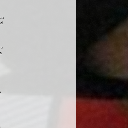
l
oca
al
re
ha
a
a