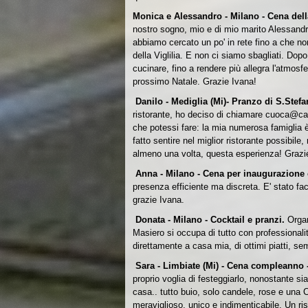
Monica e Alessandro - Milano - Cena della
nostro sogno, mio e di mio marito Alessandr
abbiamo cercato un po' in rete fino a che non
della Viglilia. E non ci siamo sbagliati. Dop
cucinare, fino a rendere più allegra l'atmosfe
prossimo Natale. Grazie Ivana!
Danilo - Mediglia (Mi)- Pranzo di S.Stef
ristorante, ho deciso di chiamare cuoca@ca
che potessi fare: la mia numerosa famiglia è
fatto sentire nel miglior ristorante possib
almeno una volta, questa esperienza!
Grazi
Anna - Milano - Cena per inaugurazione
presenza efficiente ma discreta. E' stato fac
grazie Ivana.
Donata - Milano - Cocktail e pranzi.
Orga
Masiero si occupa di tutto con professionalit
direttamente a casa mia, di ottimi piatti, s
Sara - Limbiate (Mi) - Cena compleanno 
proprio voglia di festeggiarlo, nonostante sia
casa.. tutto buio, solo candele, rose e una 
meraviglioso, unico e indimenticabile. Un ri