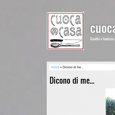
cuoca
Qualità e fantasia 
Home
» Dicono di me...
Dicono di me...