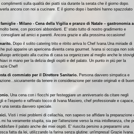
n complimenti sulla qualità dei piatti sia durante la serata che il giorno dopo.
verla ancora con noi a cucinare. E il giorno dopo i bambini hanno spazzolato
amiglie - Milano - Cena della Vigilia e pranzo di Natale – gastronomia a
molto bene, con porzioni abbondanti. E' stato tutto di nostro gradimento e
a consigliare ad amici e parenti. Ancora grazie e alla prossima occasione!
 marito.
Dopo il solito catering trito e ritrito arriva lo Chef Ivana.
Una miriade di
che può apparire un apericena diventa cena gourmet.
Ivana si occupa non sol
alluogo anticipato alla cucina di casa sa organizzare al meglio anche le stovigl
hiavi in mano per la delizia degli ospiti e del palato.
Un punto in più per la
razie Chef!
esta di commiato per il Direttore Sanitario.
Persona davvero simpatica e
azione...sicuramente da tenere in considerazione per serate originali e di buon
monio.
Una cena con i fiocchi per festeggiare un anniversario da citare negli
figli e l’esperto e raffinato tocco di Ivana Masiero, chef professionale e capace,
r una serata davvero speciale.
mici.
Visti i miei problemi di celiachia, non sapevo se affidare la preparazione 
i ha veramente stupita, sia per l'attenzione verso la mia intolleranza, che p
oddisfare il palato anche dei miei ospiti. E' riuscita persino a prepararmi una
sca fatta da lei, utilizzando la farina senza glutine: un'impresa! Grazie Ivana.