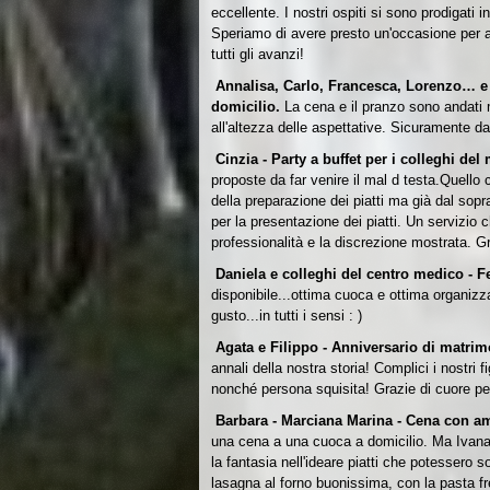
eccellente. I nostri ospiti si sono prodigati i
Speriamo di avere presto un'occasione per a
tutti gli avanzi!
Annalisa, Carlo, Francesca, Lorenzo… e f
domicilio.
La cena e il pranzo sono andati 
all'altezza delle aspettative. Sicuramente d
Cinzia - Party a buffet per i colleghi del
proposte da far venire il mal d testa.
Quello 
della preparazione dei piatti ma già dal sopr
per la presentazione dei piatti.
Un servizio c
professionalità e la discrezione mostrata. G
Daniela e colleghi del centro medico - F
disponibile...ottima cuoca e ottima organizz
gusto...in tutti i sensi : )
Agata e Filippo - Anniversario di matri
annali della nostra storia! Complici i nostri 
nonché persona squisita! Grazie di cuore pe
Barbara - Marciana Marina - Cena con a
una cena a una cuoca a domicilio. Ma Ivana m
la fantasia nell'ideare piatti che potessero s
lasagna al forno buonissima, con la pasta fre