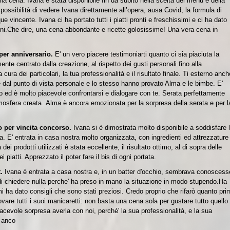
a cena. Ivana è stata disponibile fin da subito nella scelta del menu e della
ssibilità di vedere Ivana direttamente all’opera, ausa Covid, la formula di
incente. Ivana ci ha portato tutti i piatti pronti e freschissimi e ci ha dato
ioni.Che dire, una cena abbondante e ricette golosissime! Una vera cena in
per anniversario.
E' un vero piacere testimoniarti quanto ci sia piaciuta la
ente centrato dalla creazione, al rispetto dei gusti personali fino alla
ura dei particolari, la tua professionalità e il risultato finale. Ti esterno anch
 dal punto di vista personale e lo stesso hanno provato Alma e le bimbe.
E'
o ed è molto piacevole confrontarsi e dialogare con te.
Serata perfettamente
mosfera creata.
Alma è ancora emozionata per la sorpresa della serata e per l
 per vincita concorso.
Ivana si è dimostrata molto disponibile a soddisfare 
a. E' entrata in casa nostra molto organizzata, con ingredienti ed attrezzature
ei prodotti utilizzati è stata eccellente, il risultato ottimo, al di sopra delle
 piatti. Apprezzato il poter fare il bis di ogni portata.
t.
Ivana è entrata a casa nostra e, in un batter d'occhio, sembrava conoscess
di chiedere nulla perche' ha preso in mano la situazione in modo stupendo.
Ha
 mi ha dato consigli che sono stati preziosi.
Credo proprio che rifarò quanto pri
vare tutti i suoi manicaretti: non basta una cena sola per gustare tutto quello
cevole sorpresa averla con noi, perché' la sua professionalità, e la sua
e anco