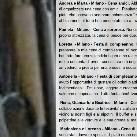
Andrea e Marta - Milano - Cena amici.
Abb
di organizzare una cena con amici. Risultato
piatti che potevano sembrare abbastanza “trad
abbinamenti, il tutto ben presentato sia a 
Pamela - Milano - Cena a sorpresa.
Nonost
proprio attrezzata, la cena di pesce per due
Loretta - Milano - Festa di compleanno.
preparare la mia cena di compleanno.Mi sono s
hai fatto fare una splendida figura e ho racco
molto contenta di averti conosciuta e ti rin
arrivederci a presto per una prossima occas
Antonella - Milano - Festa di compleann
avuto l' opportunità di gustare gli ottimi pia
Indimenticabili! Deliziose, leggere e croccan
salmone e caponatina..Tutto fantastico!
Iva
Nena, Giancarlo e Beatrice - Milano - Cen
collaborazione durante le festività' natalizie
vicino ai nostri figli e ai nipotini. Il buffet
polpettine alle verdure e la sua crema al m
Maddalena e Lorenzo - Milano - Cena d
sono stati davvero speciali. I piatti erano e