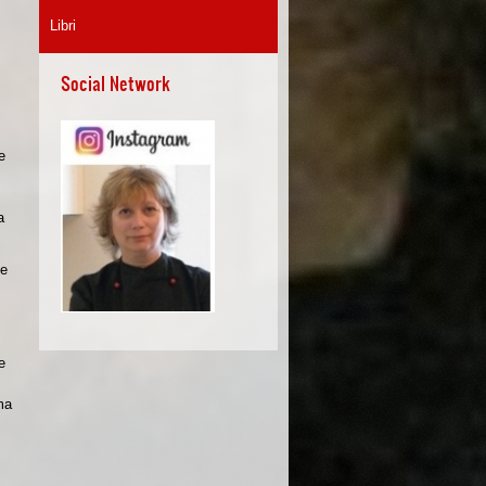
Libri
Social Network
e
a
le
e
ma