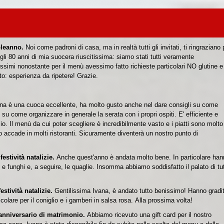
pleanno.
Noi come padroni di casa, ma in realtà tutti gli invitati, ti ringraziano 
gli 80 anni di mia suocera riuscitissima:
siamo stati tutti veramente
uonissimi nonostante per il menù avessimo fatto richieste particolari NO glutine e
to: e
sperienza da ripetere! G
razie.
na è una cuoca eccellente, ha molto gusto anche nel dare consigli su come
i su come organizzare in generale la serata con i propri ospiti.
E' efficiente e
zio.
Il menù da cui poter scegliere è incredibilmente vasto e i piatti sono molto
 accade in molti ristoranti.
Sicuramente diventerà un nostro punto di
estività natalizie.
Anche quest'anno è andata molto bene. In particolare ha
 e funghi e, a seguire, le quaglie. Insomma abbiamo soddisfatto il palato di tut
stività natalizie.
Gentilissima Ivana,
è andato tutto benissimo!
Hanno gradi
lare per il coniglio e i gamberi in salsa rosa.
Alla prossima volta!
r anniversario di matrimonio.
Abbiamo ricevuto una gift card per il nostro