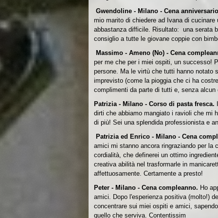
Gwendoline - Milano - Cena anniversari
mio marito di chiedere ad Ivana di cucinare
abbastanza difficile. Risultato: una serata 
consiglio a tutte le giovane coppie con bimb
Massimo - Ameno (No) - Cena complea
per me che per i miei ospiti, un successo! Pre
persone. Ma le virtù che tutti hanno notato 
imprevisto (come la pioggia che ci ha costre
complimenti da parte di tutti e, senza alcun
Patrizia - Milano - Corso di pasta fresca.
dirti che abbiamo mangiato i ravioli che mi h
di più! Sei una splendida professionista e 
Patrizia ed Enrico - Milano - Cena com
amici mi stanno ancora ringraziando per la c
cordialità, che definerei un ottimo ingrediente
creativa abilità nel trasformarle in manicaret
affettuosamente. Certamente a presto!
Peter - Milano - Cena compleanno.
Ho app
amici. Dopo l'esperienza positiva (molto!) d
concentrare sui miei ospiti e amici, sapendo 
quello che serviva. Contentissim