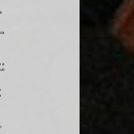
 è
sia
o a
uti
e
a
o