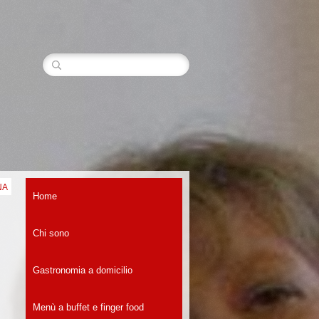
NA
Home
Chi sono
Gastronomia a domicilio
Menù a buffet e finger food