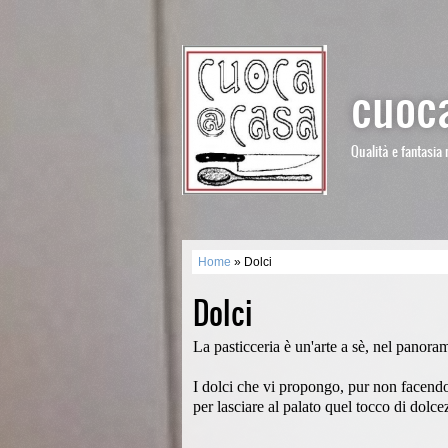
cuoca
Qualità e fantasia 
Home
» Dolci
Dolci
La pasticceria è un'arte a sè, nel panora
I dolci che vi propongo, pur non facendo 
per lasciare al palato quel tocco di dol