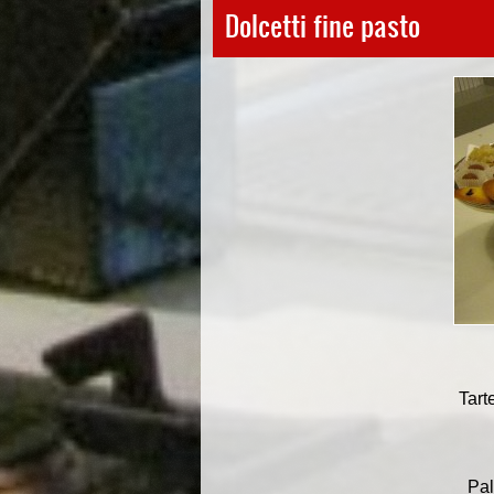
Dolcetti fine pasto
Tart
Pal