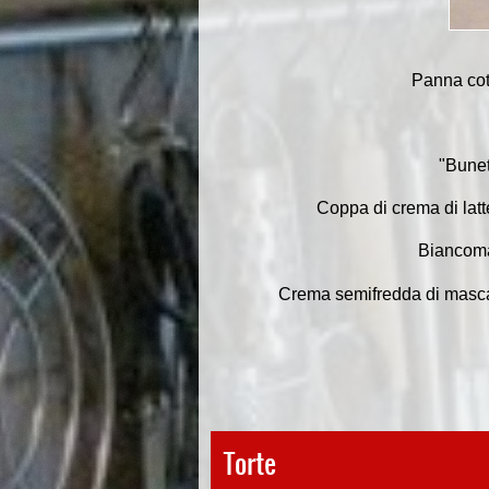
Panna cott
"Bunet
Coppa di crema di latt
Biancoma
Crema semifredda di mascar
Torte